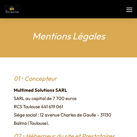
Mentions Légales
01 • Concepteur
Multimed Solutions SARL
SARL au capital de 7 700 euros
RCS Toulouse 441 619 061
Siège social :
12 avenue Charles de Gaulle
–
31130
Balma
(Toulouse).
02 • Hébergeur du site et Prestataires